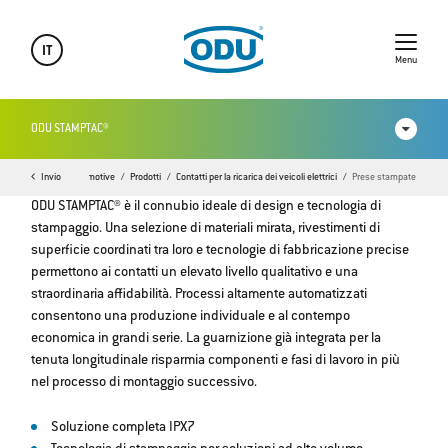
IT
Menu
ODU STAMPTAC®
Invio
ODU Automotive
Prodotti
Contatti per la ricarica dei veicoli elettrici
Prese stampate
Video
ODU STAMPTAC® è il connubio ideale di design e tecnologia di
stampaggio. Una selezione di materiali mirata, rivestimenti di
superficie coordinati tra loro e tecnologie di fabbricazione precise
permettono ai contatti un elevato livello qualitativo e una
straordinaria affidabilità. Processi altamente automatizzati
consentono una produzione individuale e al contempo
economica in grandi serie. La guarnizione già integrata per la
tenuta longitudinale risparmia componenti e fasi di lavoro in più
nel processo di montaggio successivo.
Soluzione completa IPX7