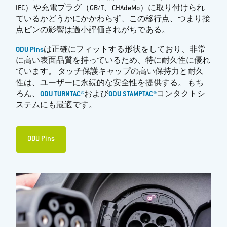
IEC）や充電プラグ（GB/T、CHAdeMo）に取り付けられ
ているかどうかにかかわらず、この移行点、つまり接
点ピンの影響は過小評価されがちである。
ODU Pins
は正確にフィットする形状をしており、非常
に高い表面品質を持っているため、特に耐久性に優れ
ています。 タッチ保護キャップの高い保持力と耐久
性は、ユーザーに永続的な安全性を提供する。 もち
ろん、
ODU TURNTAC®
および
ODU STAMPTAC®
コンタクトシ
ステムにも最適です。
ODU Pins