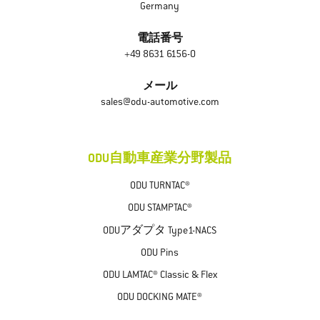
Germany
電話番号
+49 8631 6156-0
メール
sales@odu-automotive.com
ODU自動車産業分野製品
ODU TURNTAC®
ODU STAMPTAC®
ODUアダプタ Type1-NACS
ODU Pins
ODU LAMTAC® Classic & Flex
ODU DOCKING MATE®