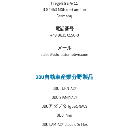
Pregelstraße 11
D-84453 Mühldorf am Inn
Germany
電話番号
+49 8631 6156-0
メール
sales@odu-automotive.com
ODU自動車産業分野製品
ODU TURNTAC®
ODU STAMPTAC®
ODUアダプタ Type1-NACS
ODU Pins
ODU LAMTAC® Classic & Flex