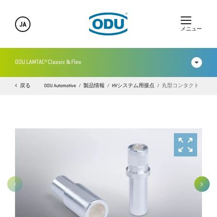
JA
メニュー
ODU LAMTAC® Classic & Flex
戻る
ODU Automotive
製品情報
HVシステム用接点
丸型コンタクト
動画