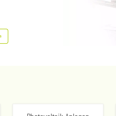
s
2201 Module auf dem ODU-Gelände leisten