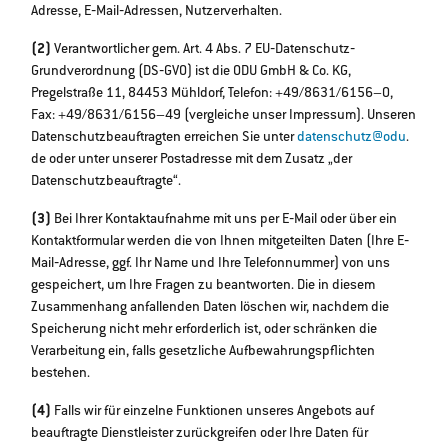
Adresse, E‐Mail‐Adressen, Nutzerverhalten.
(2)
Verantwortlicher gem. Art. 4 Abs. 7 EU‐Datenschutz‐
Grundverordnung (DS‐GVO) ist die ODU GmbH & Co. KG,
Pregelstraße 11, 84453 Mühldorf, Telefon: +49/8631/6156–0,
Fax: +49/8631/6156–49 (vergleiche unser Impressum). Unseren
Datenschutzbeauftragten erreichen Sie unter
datenschutz@odu
.
de oder unter unserer Postadresse mit dem Zusatz „der
Datenschutzbeauftragte“.
(3)
Bei Ihrer Kontaktaufnahme mit uns per E‐Mail oder über ein
Kontaktformular werden die von Ihnen mitgeteilten Daten (Ihre E‐
Mail‐Adresse, ggf. Ihr Name und Ihre Telefonnummer) von uns
gespeichert, um Ihre Fragen zu beantworten. Die in diesem
Zusammenhang anfallenden Daten löschen wir, nachdem die
Speicherung nicht mehr erforderlich ist, oder schränken die
Verarbeitung ein, falls gesetzliche Aufbewahrungspflichten
bestehen.
(4)
Falls wir für einzelne Funktionen unseres Angebots auf
beauftragte Dienstleister zurückgreifen oder Ihre Daten für