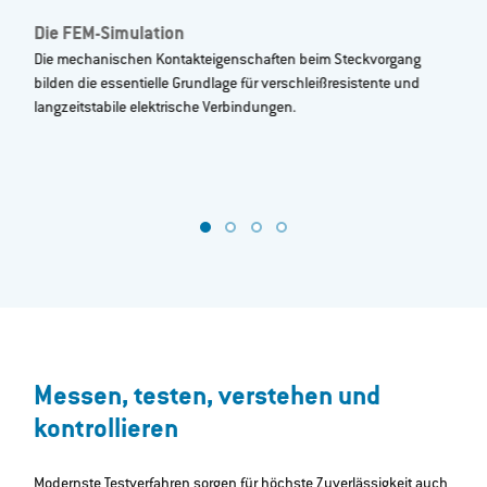
Die FEM-Simulation
W
ie
Die mechanischen Kontakteigenschaften beim Steckvorgang
Dur
bilden die essentielle Grundlage für verschleißresistente und
Lei
langzeitstabile elektrische Verbindungen.
Um
in
he
Messen, testen, verstehen und
kontrollieren
Modernste Testverfahren sorgen für höchste Zuverlässigkeit auch