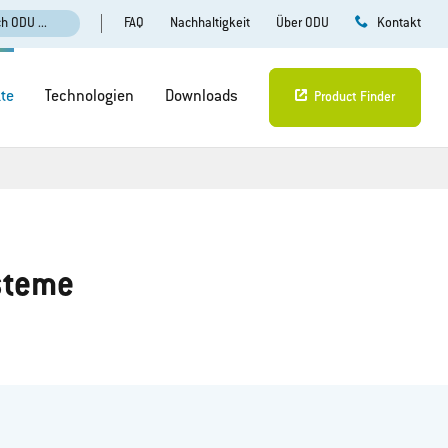
FAQ
Nachhaltigkeit
Über ODU
h ODU ...
Kontakt
te
Technologien
Downloads
Product Finder
steme