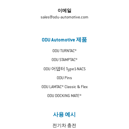
이메일
sales@odu-automotive.com
ODU Automotive 제품
ODU TURNTAC®
ODU STAMPTAC®
ODU 어댑터 Type1-NACS
ODU Pins
ODU LAMTAC® Classic & Flex
ODU DOCKING MATE®
사용 예시
전기차 충전