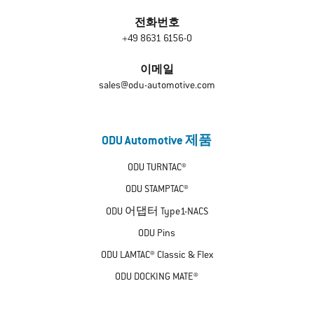
전화번호
+49 8631 6156-0
이메일
sales@odu-automotive.com
ODU Automotive 제품
ODU TURNTAC®
ODU STAMPTAC®
ODU 어댑터 Type1-NACS
ODU Pins
ODU LAMTAC® Classic & Flex
ODU DOCKING MATE®