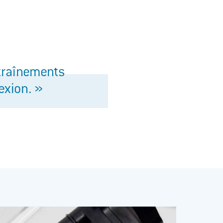
ntraînements
exion. »